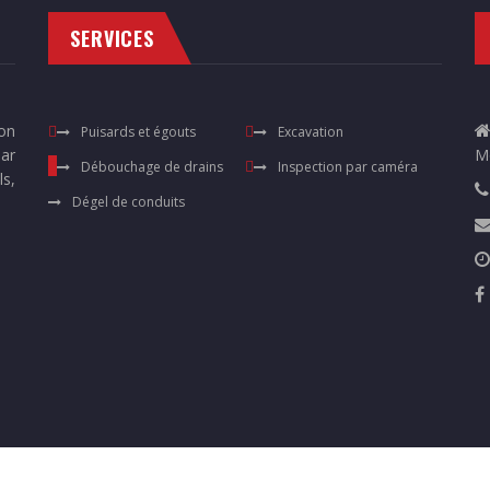
SERVICES
ion
Puisards et égouts
Excavation
ar
M
Débouchage de drains
Inspection par caméra
s,
Dégel de conduits