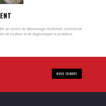
MENT
tèle un service de débouchage résidentiel, commercial
afin de localiser et de diagnostiquer le problème.
NOUS JOINDRE