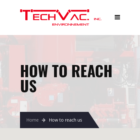
Accueil
Services
Équipements
Réalisations
HOW TO REACH
À propos
Contactez-nous
US
Home
How to reach us