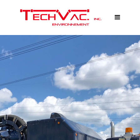
Accueil
Services
Équipements
Réalisations
À propos
Contactez-nous