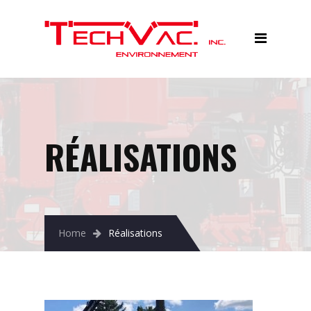
Accueil
Services
Équipements
Réalisations
RÉALISATIONS
À propos
Contactez-nous
Home
Réalisations